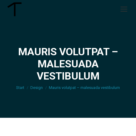
MAURIS VOLUTPAT –
MALESUADA
Sie befinden sich hier:
VESTIBULUM
Start
Design
Mauris volutpat – malesuada vestibulum