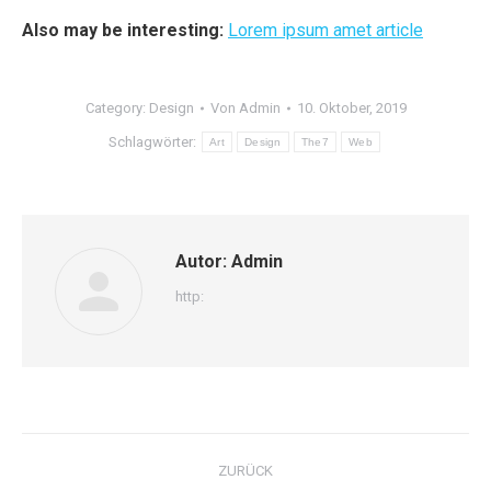
Also may be interesting:
Lorem ipsum amet article
Category:
Design
Von
Admin
10. Oktober, 2019
Schlagwörter:
Art
Design
The7
Web
Autor:
Admin
http:
Kommentarnavigation
ZURÜCK