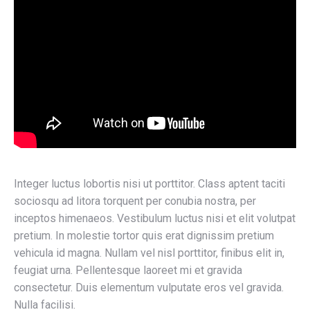
Integer luctus lobortis nisi ut porttitor. Class aptent taciti
sociosqu ad litora torquent per conubia nostra, per
inceptos himenaeos. Vestibulum luctus nisi et elit volutpat
pretium. In molestie tortor quis erat dignissim pretium
vehicula id magna. Nullam vel nisl porttitor, finibus elit in,
feugiat urna. Pellentesque laoreet mi et gravida
consectetur. Duis elementum vulputate eros vel gravida.
Nulla facilisi.