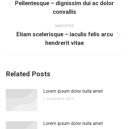
Pellentesque – dignissim dui ac dolor
Vorheriger
convallis
Beitrag:
NÄCHSTES
Etiam scelerisque – iaculis felis arcu
Nächster
hendrerit vitae
Beitrag:
Related Posts
Lorem ipsum dolor nulla amet
2. Dezember, 2019
Lorem ipsum dolor nulla amet