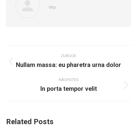
http:
Kommentarnavigation
ZURÜCK
Nullam massa: eu pharetra urna dolor
Vorheriger
Beitrag:
NÄCHSTES
In porta tempor velit
Nächster
Beitrag:
Related Posts