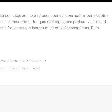
aciti sociosqu ad litora torquent per conubia nostra, per inceptos
ium. In molestie tortor quis erat dignissim pretium vehicula id
at urna. Pellentesque laoreet mi et gravida consectetur. Duis
Von
Admin
10. Oktober, 2019
Art
Design
The7
Web