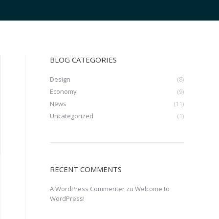
BLOG CATEGORIES
Design
(8)
Economy
(9)
News
(11)
Uncategorized
(1)
RECENT COMMENTS
A WordPress Commenter
zu
Welcome to
WordPress!