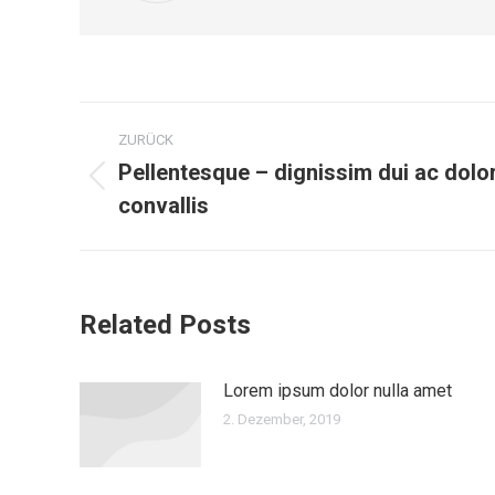
Kommentarnavigation
ZURÜCK
Pellentesque – dignissim dui ac dolo
Vorheriger
convallis
Beitrag:
Related Posts
Lorem ipsum dolor nulla amet
2. Dezember, 2019