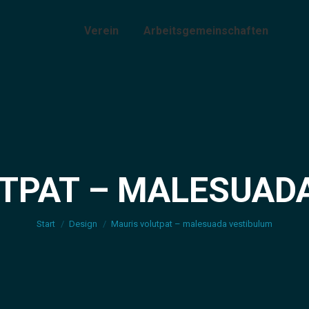
Verein
Arbeitsgemeinschaften
TPAT – MALESUAD
Sie befinden sich hier:
Start
Design
Mauris volutpat – malesuada vestibulum