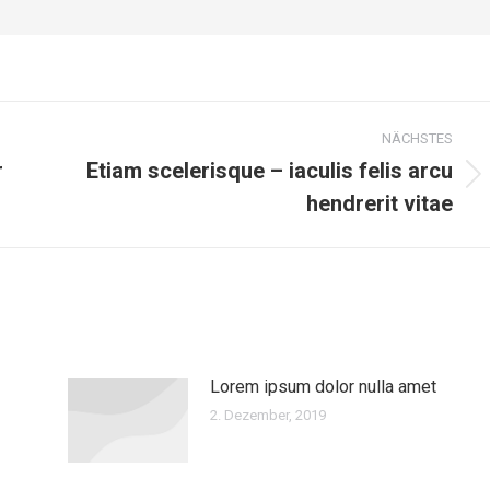
NÄCHSTES
r
Etiam scelerisque – iaculis felis arcu
Nächster
hendrerit vitae
Beitrag:
Lorem ipsum dolor nulla amet
2. Dezember, 2019