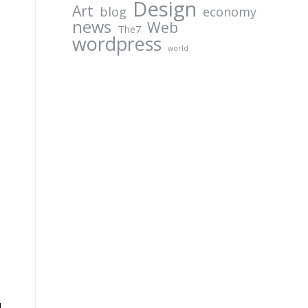
Design
Art
blog
economy
news
Web
The7
wordpress
world