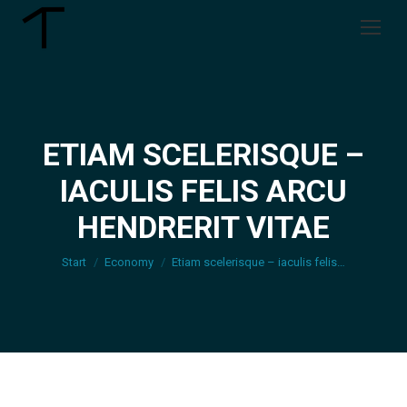
ETIAM SCELERISQUE –
IACULIS FELIS ARCU
Sie befinden sich hier:
HENDRERIT VITAE
Start
Economy
Etiam scelerisque – iaculis felis…