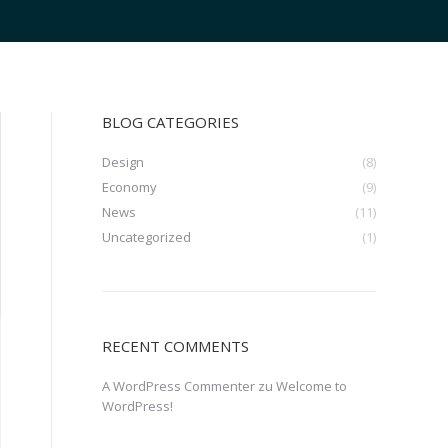
BLOG CATEGORIES
Design
(8)
Economy
(9)
News
(11)
Uncategorized
(1)
RECENT COMMENTS
A WordPress Commenter
zu
Welcome to
WordPress!