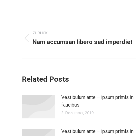
Kommentarnavigation
ZURÜCK
Nam accumsan libero sed imperdiet
Vorheriger
Beitrag:
Related Posts
Vestibulum ante – ipsum primis in
faucibus
2. Dezember, 2019
Vestibulum ante – ipsum primis in