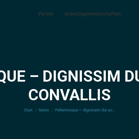
Verein
Arbeitsgemeinschaften
UE – DIGNISSIM D
CONVALLIS
Sie befinden sich hier:
Start
News
Pellentesque – dignissim dui ac…