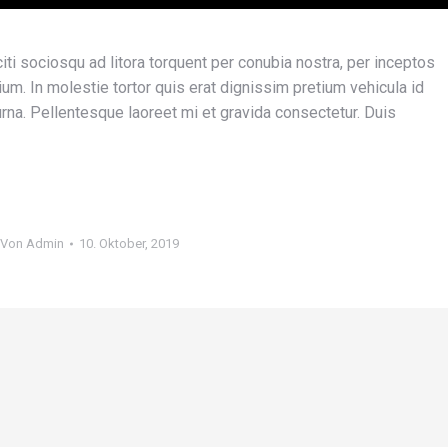
aciti sociosqu ad litora torquent per conubia nostra, per inceptos
ium. In molestie tortor quis erat dignissim pretium vehicula id
at urna. Pellentesque laoreet mi et gravida consectetur. Duis
Von
Admin
10. Oktober, 2019