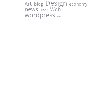
Design
Art
blog
economy
news
Web
The7
wordpress
world