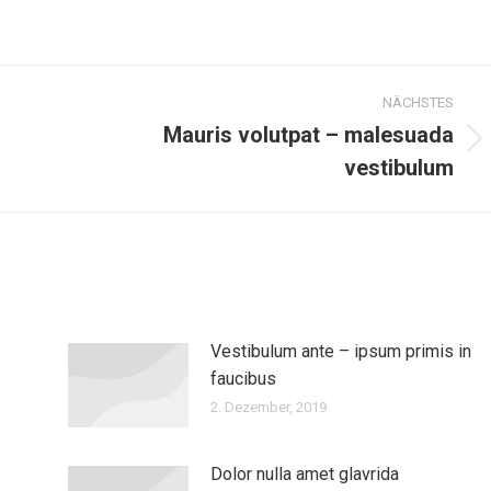
NÄCHSTES
Mauris volutpat – malesuada
Nächster
vestibulum
Beitrag:
Vestibulum ante – ipsum primis in
faucibus
2. Dezember, 2019
Dolor nulla amet glavrida