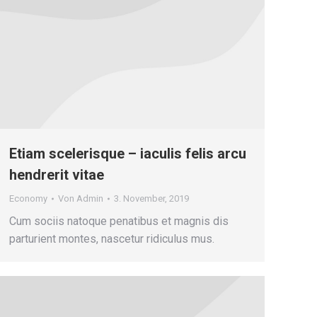
Etiam scelerisque – iaculis felis arcu
hendrerit vitae
Economy
Von
Admin
3. November, 2019
Cum sociis natoque penatibus et magnis dis
parturient montes, nascetur ridiculus mus.