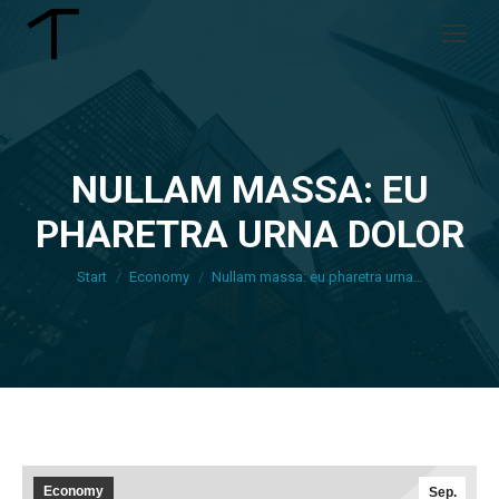
NULLAM MASSA: EU
PHARETRA URNA DOLOR
Sie befinden sich hier:
Start
Economy
Nullam massa: eu pharetra urna…
Economy
Sep.