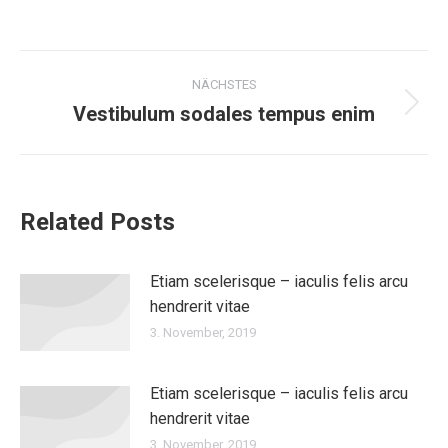
Kommentarnavigation
NÄCHSTES
Vestibulum sodales tempus enim
Nächster
Beitrag:
Related Posts
Etiam scelerisque – iaculis felis arcu
hendrerit vitae
3. November, 2019
Etiam scelerisque – iaculis felis arcu
hendrerit vitae
3. November, 2019